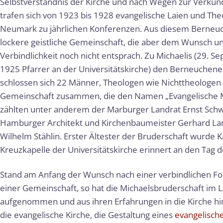
Selbstverständnis der Kirche und nach Wegen zur Verkü
trafen sich von 1923 bis 1928 evangelische Laien und Th
Neumark zu jährlichen Konferenzen. Aus diesem Berneuch
lockere geistliche Gemeinschaft, die aber dem Wunsch un
Verbindlichkeit noch nicht entsprach. Zu Michaelis (29. Se
1925 Pfarrer an der Universitätskirche) den Berneuchene
schlossen sich 22 Männer, Theologen wie Nichttheologen fe
Gemeinschaft zusammen, die den Namen „Evangelische Mic
zählten unter anderem der Marburger Landrat Ernst Schwe
Hamburger Architekt und Kirchenbaumeister Gerhard La
Wilhelm Stählin. Erster Ältester der Bruderschaft wurde K
Kreuzkapelle der Universitätskirche erinnert an den Tag d
Stand am Anfang der Wunsch nach einer verbindlichen For
einer Gemeinschaft, so hat die Michaelsbruderschaft im 
aufgenommen und aus ihren Erfahrungen in die Kirche hin
die evangelische Kirche, die Gestaltung eines
evangelisch