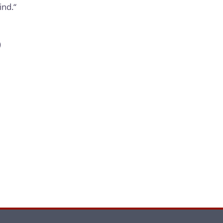
ind.“
)