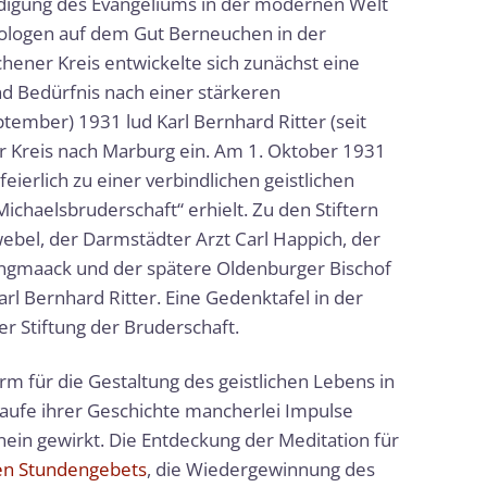
ndigung des Evangeliums in der modernen Welt
eologen auf dem Gut Berneuchen in der
ener Kreis entwickelte sich zunächst eine
d Bedürfnis nach einer stärkeren
ptember) 1931 lud Karl Bernhard Ritter (seit
r Kreis nach Marburg ein. Am 1. Oktober 1931
ierlich zu einer verbindlichen geistlichen
haelsbruderschaft“ erhielt. Zu den Stiftern
bel, der Darmstädter Arzt Carl Happich, der
ngmaack und der spätere Oldenburger Bischof
arl Bernhard Ritter. Eine Gedenktafel in der
er Stiftung der Bruderschaft.
m für die Gestaltung des geistlichen Lebens in
Laufe ihrer Geschichte mancherlei Impulse
ein gewirkt. Die Entdeckung der Meditation für
en Stundengebets
, die Wiedergewinnung des