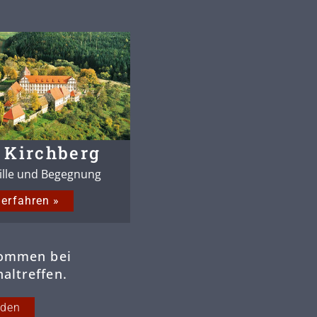
 Kirchberg
tille und Begegnung
erfahren »
kommen bei
altreffen.
rden