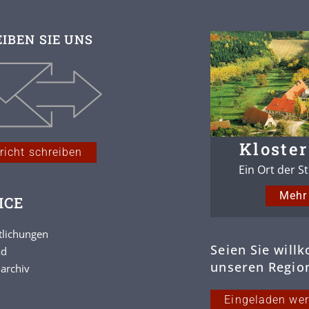
IBEN SIE UNS
Kloster
richt schreiben
Ein Ort der S
Mehr 
ICE
tlichungen
Seien Sie will
ad
unseren Region
archiv
Eingeladen we