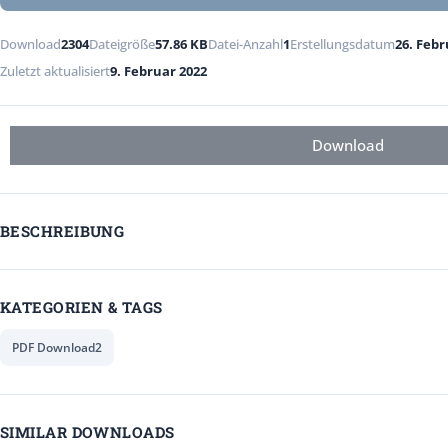
Download
2304
Dateigröße
57.86 KB
Datei-Anzahl
1
Erstellungsdatum
26. Febr
Zuletzt aktualisiert
9. Februar 2022
Download
BESCHREIBUNG
KATEGORIEN & TAGS
PDF Download2
SIMILAR DOWNLOADS