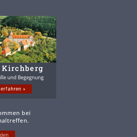
 Kirchberg
tille und Begegnung
erfahren »
kommen bei
altreffen.
rden