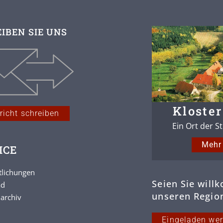
IBEN SIE UNS
Kloster
richt schreiben
Ein Ort der S
Mehr 
ICE
tlichungen
Seien Sie will
ad
unseren Region
archiv
Eingeladen we