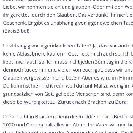
Liebe, wir nehmen sie an und glauben. Oder mit den Wo
ihr gerettet, durch den Glauben. Das verdankt ihr nicht e
Geschenk. Er gibt es unabhängig von irgendwelchen Tate
(BasisBibel)
Unabhängig von irgendwelchen Taten? Ja, das war auch d
keine Ablassbriefe kaufen – Gott liebt mich auch so. I
liebt mich auch so. Ich muss nicht jeden Sonntag in die K
dennoch tut es mir und vielen von euch gut, dass wir un
Glauben vergewissern und beten. Aber es wird im Himmel
Du kommst hier nicht rein, weil du fünf Mal zu wenig im
grundsätzlich von Gott geliebte Menschen sind, dann ko
dieselbe Würdigkeit zu. Zurück nach Bracken, zu Dora.
Dora bleibt in Bracken. Denn die Rückkehr nach Berlin ist
2020 und Corona hält alles im Atem. Ihr Vater will neu h
dann bekommt sie von der Agentur die Kündigung. Die Ers