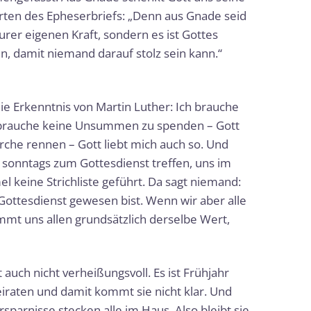
rten des Epheserbriefs: „Denn aus Gnade seid
urer eigenen Kraft, sondern es ist Gottes
n, damit niemand darauf stolz sein kann.“
ie Erkenntnis von Martin Luther: Ich brauche
ch brauche keine Unsummen zu spenden – Gott
irche rennen – Gott liebt mich auch so. Und
s sonntags zum Gottesdienst treffen, uns im
 keine Strichliste geführt. Da sagt niemand:
 Gottesdienst gewesen bist. Wenn wir aber alle
mmt uns allen grundsätzlich derselbe Wert,
 auch nicht verheißungsvoll. Es ist Frühjahr
eiraten und damit kommt sie nicht klar. Und
parnisse stecken alle im Haus. Also bleibt sie