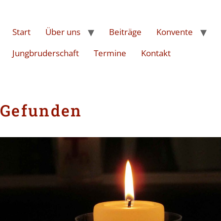
Start
Über uns
Beiträge
Konvente
Jungbruderschaft
Termine
Kontakt
Gefunden