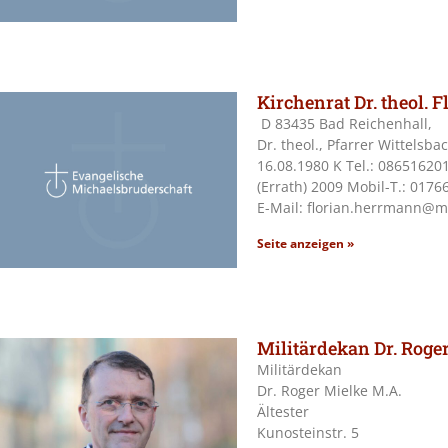
Kirchenrat Dr. theol.
D 83435 Bad Reichenhall,
Dr. theol., Pfarrer Wittelsba
16.08.1980 K Tel.: 08651620
(Errath) 2009 Mobil-T.: 017
E-Mail: florian.herrmann@m
Seite anzeigen »
Militärdekan Dr. Roge
Militärdekan
Dr. Roger Mielke M.A.
Ältester
Kunosteinstr. 5