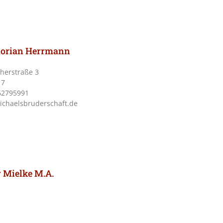
 Florian Herrmann
cherstraße 3
17
662795991
ichaelsbruderschaft.de
r Mielke M.A.